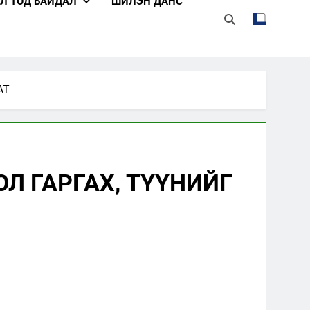
Л ТОД БАЙДАЛ
ШИЛЭН ДАНС
ӨВЛӨГӨӨГ БОЛОВСРУУЛЖ БАТЛАХ,
ГЭШЛИЙН ТҮВШИНГ ҮНЭЛЭХ ЖУРАМ
Н ДЭД ХОРООНЫ АЖИЛЛАХ ЖУРАМ
ХАА-ны явцын мэдээлэл
АТ
Сар шинийн мэндчилгээ
Л ГАРГАХ, ТҮҮНИЙГ