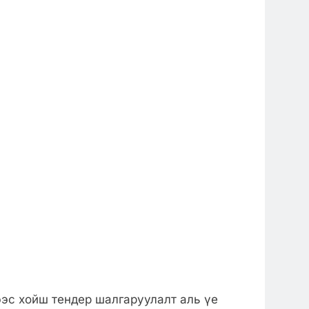
эс хойш тендер шалгаруулалт аль үе