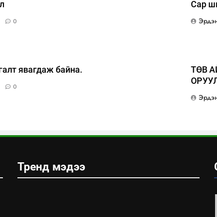
л
Сар ш
Эрдэ
0
галт явагдаж байна.
ТӨВ А
ОРУУ
0
Эрдэ
Тренд мэдээ