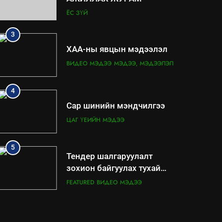
ЁС ЗҮЙ
3
ХАА-ны явцын мэдээлэл
ВИДЕО МЭДЭЭ
МЭДЭЭ, МЭДЭЭЛЭЛ
4
Сар шинийн мэндчилгээ
ЦАГ ҮЕИЙН МЭДЭЭ
5
Тендер шалгаруулалт
зохион байгуулах тухай
сургалт
FEATURED
ВИДЕО МЭДЭЭ
6
Мэргэжил аргазүйн сургалт
явагдаж байна.