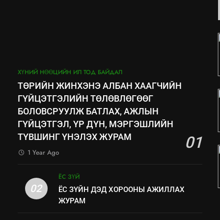
ХҮНИЙ НӨӨЦИЙН ИЛ ТОД БАЙДАЛ
ТӨРИЙН ЖИНХЭНЭ АЛБАН ХААГЧИЙН
ГҮЙЦЭТГЭЛИЙН ТӨЛӨВЛӨГӨӨГ
БОЛОВСРУУЛЖ БАТЛАХ, АЖЛЫН
ГҮЙЦЭТГЭЛ, ҮР ДҮН, МЭРГЭШЛИЙН
ТҮВШИНГ ҮНЭЛЭХ ЖУРАМ
01
1 Year Ago
ЁС ЗҮЙ
02
ЁС ЗҮЙН ДЭД ХОРООНЫ АЖИЛЛАХ
ЖУРАМ