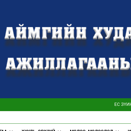
ТӨРИЙН ЖИНХЭНЭ АЛБАН ХААГЧИЙН ГҮЙЦЭТГЭЛИЙН ТӨЛ
АЖЛЫН ГҮЙЦЭТГЭЛ, ҮР ДҮН, МЭР
ЁС ЗҮЙ
 ТӨВ АЙМГИЙН ХААГ 