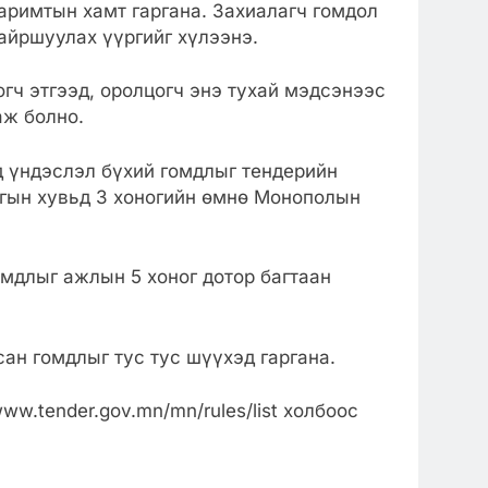
баримтын хамт гаргана. Захиалагч гомдол
айршуулах үүргийг хүлээнэ.
гч этгээд, оролцогч энэ тухай мэдсэнээс
аж болно.
д үндэслэл бүхий гомдлыг тендерийн
ргын хувьд 3 хоногийн өмнө Монополын
мдлыг ажлын 5 хоног дотор багтаан
ан гомдлыг тус тус шүүхэд гаргана.
www.tender.gov.mn/mn/rules/list холбоос