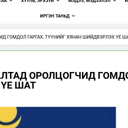
ГАА
ХУУЛЬ, ЭРХЗҮЙ
МЭДЭЭ, МЭДЭЭЛЭЛ
И
ТӨРИЙН ЖИНХЭНЭ АЛБАН ХААГЧИЙН ГҮЙЦЭТГЭЛИЙН ТӨЛ
АЖЛЫН ГҮЙЦЭТГЭЛ, ҮР ДҮН, МЭР
ИРГЭН ТАНЬД
ЁС ЗҮЙ
Д ГОМДОЛ ГАРГАХ, ТҮҮНИЙГ ХЯНАН ШИЙДВЭРЛЭХ ҮЕ Ш
ЛТАД ОРОЛЦОГЧИД ГОМДО
ҮЕ ШАТ