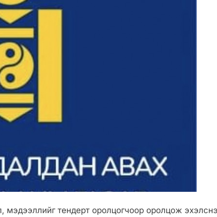
, мэдээллийг тендерт оролцогчоор оролцож эхэлснэ