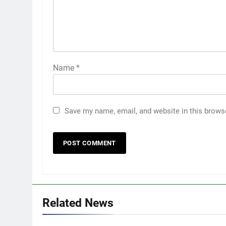
Name
*
Save my name, email, and website in this brows
5
Тендер шалгаруулалт
зохион байгуулах тухай
сургалт
FEATURED
ВИДЕО МЭДЭЭ
6
Мэргэжил аргазүйн сургалт
Related News
явагдаж байна.
ЦАГ ҮЕИЙН МЭДЭЭ