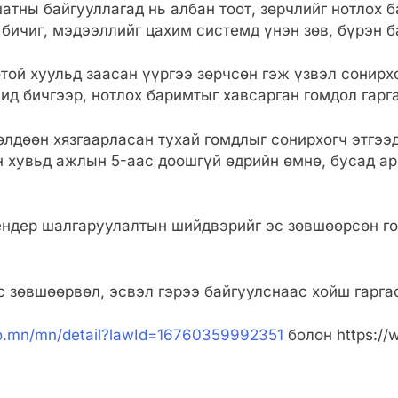
атны байгууллагад нь албан тоот, зөрчлийг нотлох 
ичиг, мэдээллийг цахим системд үнэн зөв, бүрэн б
той хуульд заасан үүргээ зөрчсөн гэж үзвэл сонирхо
ид бичгээр, нотлох баримтыг хавсарган гомдол гарг
лдөөн хязгаарласан тухай гомдлыг сонирхогч этгээ
н хувьд ажлын 5-аас доошгүй өдрийн өмнө, бусад а
ендер шалгаруулалтын шийдвэрийг эс зөвшөөрсөн го
 зөвшөөрвөл, эсвэл гэрээ байгуулснаас хойш гаргас
nfo.mn/mn/detail?lawId=16760359992351
болон https://