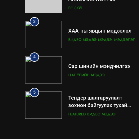
3
ХАА-ны явцын мэдээлэл
ВИДЕО МЭДЭЭ
МЭДЭЭ, МЭДЭЭЛЭЛ
4
Сар шинийн мэндчилгээ
ЦАГ ҮЕИЙН МЭДЭЭ
5
Тендер шалгаруулалт
зохион байгуулах тухай
сургалт
FEATURED
ВИДЕО МЭДЭЭ
6
Мэргэжил аргазүйн сургалт
явагдаж байна.