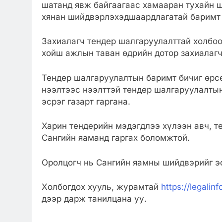
шатанд явж байгаагаас хамааран тухайн ш
хянан шийдвэрлэхэдшаардлагатай баримт б
Захиалагч тендер шалгаруулалттай холбоо
хойш ажлын таван өдрийн дотор захиалагч
Тендер шалгаруулалтын баримт бичиг өрсө
нээлтээс нээлттэй тендер шалгаруулалты
эсрэг газарт гаргана.
Харин тендерийн мэдэгдлээ хүлээн авч, т
Сангийн яаманд гаргах боломжтой.
Оролцогч нь Сангийн яамны шийдвэрийг эс
Холбогдох хууль, журамтай
https://legali
дээр дарж танилцана уу.