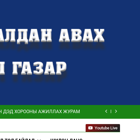
Сар шинийн мэндчилгээ
ӨВЛӨГӨӨГ БОЛОВСРУУЛЖ БАТЛАХ,
ГЭШЛИЙН ТҮВШИНГ ҮНЭЛЭХ ЖУРАМ
Н ДЭД ХОРООНЫ АЖИЛЛАХ ЖУРАМ
ХАА-ны явцын мэдээлэл
::.
Youtube Live
Сар шинийн мэндчилгээ